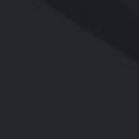
国)，公司经过多年不懈努力与拼搏，已发展成为集产品研发、生产制
企业，产品涵盖九游网页版直接登录-九游(中国)信号灯系列、九游
电子杆系列、悬臂式锥型灯杆系列、高杆灯系列等多个领域。本公司主
、八棱电子杆系列、八棱监控杆系列、圆锥杆系列、路灯系列、高杆
列、景观灯系列、灯具系列、广场、车站、码头、庭院等各种交通方
力九游网页版直接登录-九游(中国)扬帆远航！服务好才是真的好！
)本着“诚信服务、保证质量”的企业宗旨与您精诚合作，始终坚持“为
需求；结合专业···
888