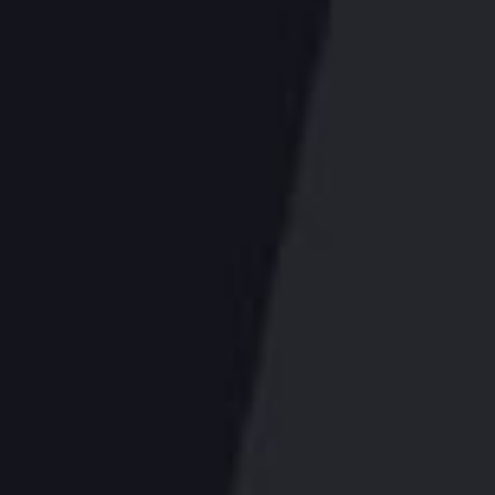
ABOUT US
九游网页版直接登录-九
厂区展示