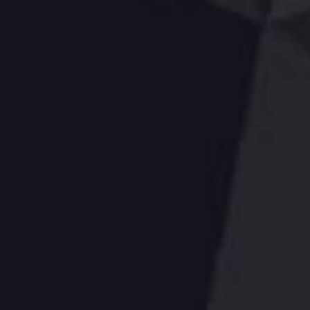
河南省郑州市某道路F型显示屏框架