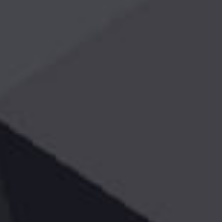
产品丰富，更多选择
主要九游网页版直接登录-九游(中
实施
国)、监控杆、龙门架、路灯杆、诱导
多项
屏杆、绿灯杆、标志杆、信号杆、通
产制
讯塔、高杆灯、限高架等各种交通方
面的灯具。