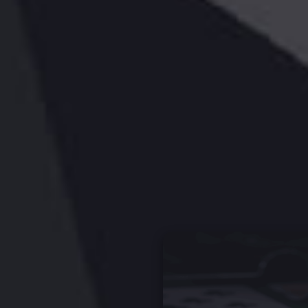
九游网页版直接登录-
监控杆
九游(中国)
标志杆
郑州九游网页版直接登录-九游(中
河南九游网页版直接登录
国)生产厂家
国)厂家