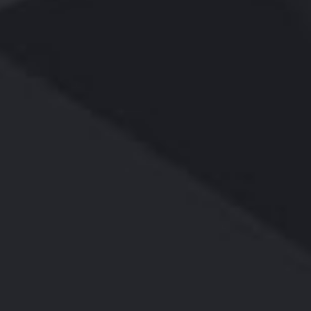
河南省郑州市CBD监控安装现场
河南三门峡监控杆安装现场
查看更多案例
我要定制
公司简介