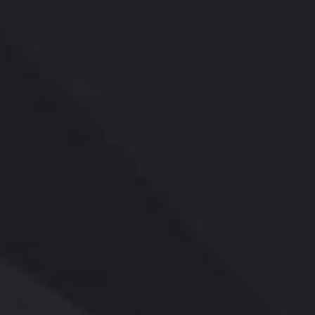
河南渑池县监控杆安装现场