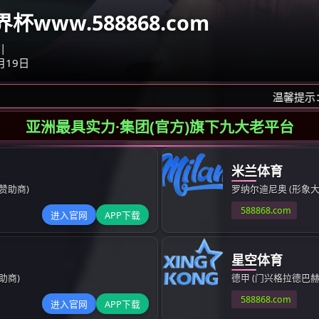
Read More
厂家
郑州红绿灯杆价格
Read More
了解更多产品
立即咨询
意度高
USTOMER SATISFACTION
提供满意的交通设