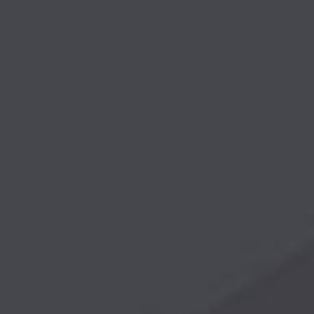
辛佑达
专注于交通设施生产与销售
诚信服务、保证质量