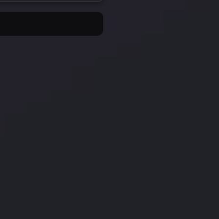
应商
装现场
河南省郑州市紫荆山路信号灯杆安装