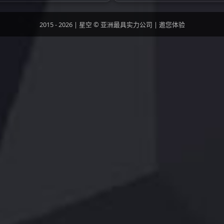
工程案例
游网页版直接登录-九游(中国)、监控杆、龙门架、路灯杆专业供
南省郑州市南四环标志杆安装现象
河南省郑州市郑东新区监控杆安