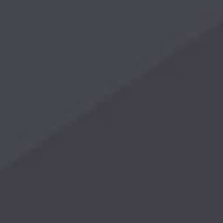
888
热门关键词：
|
|
|
|
九游网页版直接登录-九游(中国)
监控杆
龙门架
路灯杆
诱
|
|
|
|
|
|
红绿灯杆
标志杆
信号杆
通讯塔
高杆灯
限高架
为什么选择我们
四大公司特色，让您放心与永洁合作